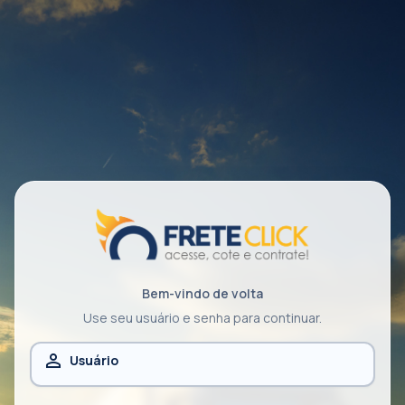
Bem-vindo de volta
Use seu usuário e senha para continuar.
person_outline