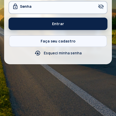
lock_outline
visibility_off
Entrar
Faça seu cadastro
lock_reset
Esqueci minha senha